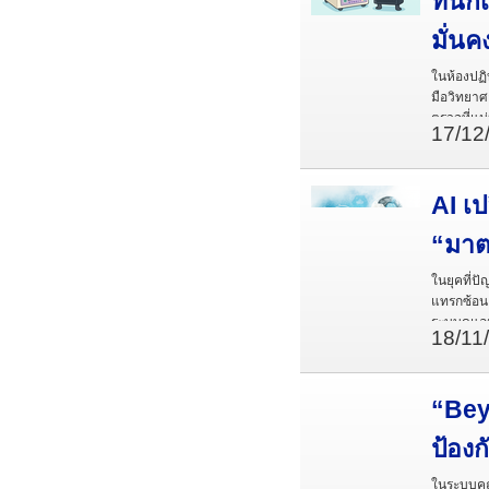
ที่น
มั่น
ในห้องปฏิ
มือวิทยาศ
ตรวจที่แม
17/12
ผลกระทบต่
ขาดการบำ
AI เ
“มาต
ในยุคที่ป
แทรกซ้อน 
ระบบดูแลผ
18/11
“Bey
ป้องก
ในระบบคุ