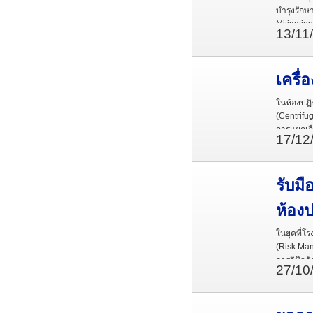
บำรุงรักษ
Mitigatio
13/11
เครื่
ในห้องปฏิบ
(Centrifu
การแยกเลื
17/12
แยกสารตา
ตรวจในทุก
รับม
ห้องป
ในยุคที่
(Risk Man
การวินิจฉ
27/10