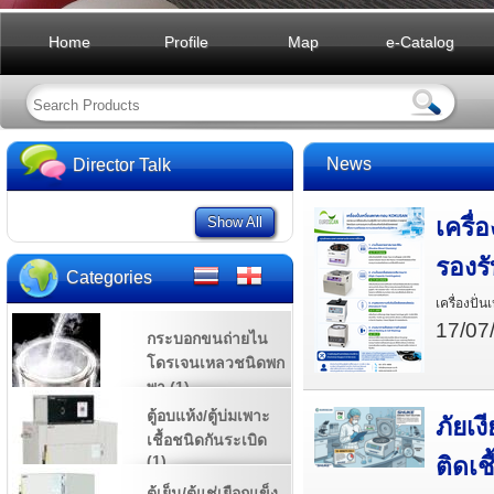
Home
Profile
Map
e-Catalog
News
Director Talk
เครื
Show All
รองร
Categories
เครื่องป
17/07
กระบอกขนถ่ายไน
โดรเจนเหลวชนิดพก
พา (1)
ตู้อบแห้ง/ตู้บ่มเพาะ
ภัยเง
เชื้อชนิดกันระเบิด
(1)
ติดเช
ตู้เย็น/ตู้แช่เยือกแข็ง