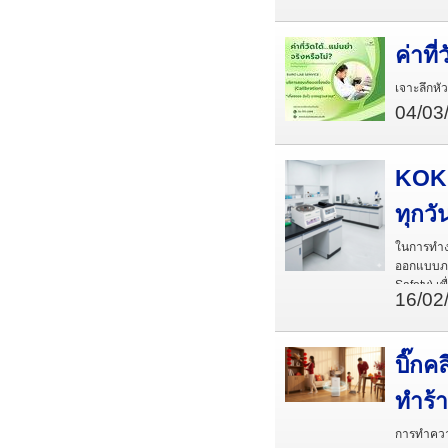
ค่าที
เจาะลึกห
04/03
KOKU
ทุกวั
ในการทำงา
ออกแบบภา
Safety) เ
16/02
บิ๊กค
ทำร้
การทำความ