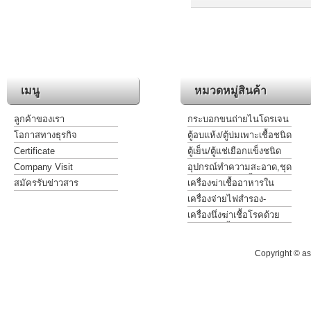
เมนู
หมวดหมู่สินค้า
ลูกค้าของเรา
กระบอกขนถ่ายไนโดรเจน
เหลวชนิดพกพา
โอกาสทางธุรกิจ
ตู้อบแห้ง/ตู้บ่มเพาะเชื้อชนิด
กันระเบิด
Certificate
ตู้เย็น/ตู้แช่เยือกแข็งชนิด
กันระเบิด
Company Visit
อุปกรณ์ทำความสะอาด,ชุด
แต่งกาย,ชุดกันเปื้อน ฯ
สมัครรับข่าวสาร
เครื่องฆ่าเชื้ออาหารใน
บรรจุภัณฑ์
เครื่องจ่ายไฟสำรอง-
ควบคุมแรงดันไฟฟ้า
เครื่องนึ่งฆ่าเชื้อโรคด้วย
แรงดันไอน้ำชนิดอัตโนมัติ
Copyright © as