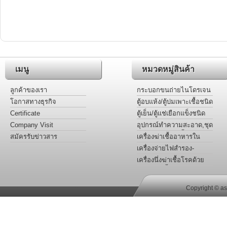
เมนู
หมวดหมู่สินค้า
ลูกค้าของเรา
กระบอกขนถ่ายไนโดรเจน
เหลวชนิดพกพา
โอกาสทางธุรกิจ
ตู้อบแห้ง/ตู้บ่มเพาะเชื้อชนิด
กันระเบิด
Certificate
ตู้เย็น/ตู้แช่เยือกแข็งชนิด
กันระเบิด
Company Visit
อุปกรณ์ทำความสะอาด,ชุด
แต่งกาย,ชุดกันเปื้อน ฯ
สมัครรับข่าวสาร
เครื่องฆ่าเชื้ออาหารใน
บรรจุภัณฑ์
เครื่องจ่ายไฟสำรอง-
ควบคุมแรงดันไฟฟ้า
เครื่องนึ่งฆ่าเชื้อโรคด้วย
แรงดันไอน้ำชนิดอัตโนมัติ
Copyright © as